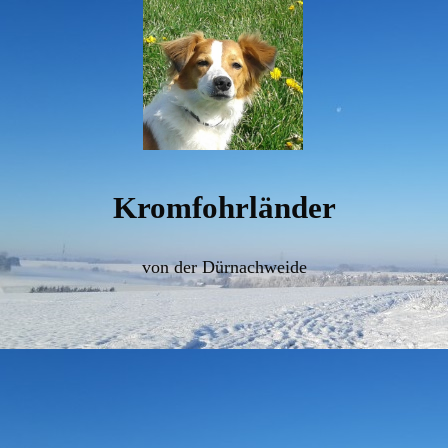
Kromfohrländer
von der Dürnachweide