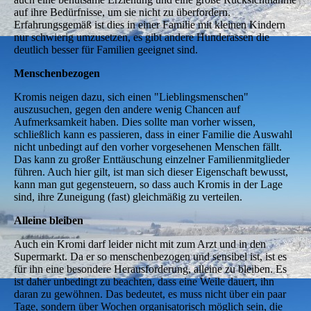
auf ihre Bedürfnisse, um sie nicht zu überfordern.
Erfahrungsgemäß ist dies in einer Familie mit kleinen Kindern
nur schwierig umzusetzen, es gibt andere Hunderassen die
deutlich besser für Familien geeignet sind.
Menschenbezogen
Kromis neigen dazu, sich einen "Lieblingsmenschen"
auszusuchen, gegen den andere wenig Chancen auf
Aufmerksamkeit haben. Dies sollte man vorher wissen,
schließlich kann es passieren, dass in einer Familie die Auswahl
nicht unbedingt auf den vorher vorgesehenen Menschen fällt.
Das kann zu großer Enttäuschung einzelner Familienmitglieder
führen. Auch hier gilt, ist man sich dieser Eigenschaft bewusst,
kann man gut gegensteuern, so dass auch Kromis in der Lage
sind, ihre Zuneigung (fast) gleichmäßig zu verteilen.
Alleine bleiben
Auch ein Kromi darf leider nicht mit zum Arzt und in den
Supermarkt. Da er so menschenbezogen und sensibel ist, ist es
für ihn eine besondere Herausforderung, alleine zu bleiben. Es
ist daher unbedingt zu beachten, dass eine Weile dauert, ihn
daran zu gewöhnen. Das bedeutet, es muss nicht über ein paar
Tage, sondern über Wochen organisatorisch möglich sein, die