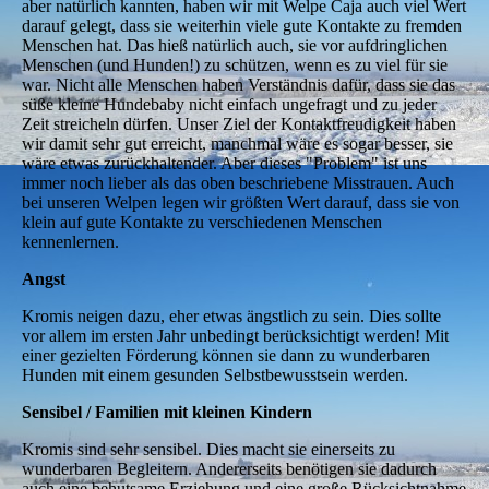
aber natürlich kannten, haben wir mit Welpe Caja auch viel Wert
darauf gelegt, dass sie weiterhin viele gute Kontakte zu fremden
Menschen hat. Das hieß natürlich auch, sie vor aufdringlichen
Menschen (und Hunden!) zu schützen, wenn es zu viel für sie
war. Nicht alle Menschen haben Verständnis dafür, dass sie das
süße kleine Hundebaby nicht einfach ungefragt und zu jeder
Zeit streicheln dürfen. Unser Ziel der Kontaktfreudigkeit haben
wir damit sehr gut erreicht, manchmal wäre es sogar besser, sie
wäre etwas zurückhaltender. Aber dieses "Problem" ist uns
immer noch lieber als das oben beschriebene Misstrauen. Auch
bei unseren Welpen legen wir größten Wert darauf, dass sie von
klein auf gute Kontakte zu verschiedenen Menschen
kennenlernen.
Angst
Kromis neigen dazu, eher etwas ängstlich zu sein. Dies sollte
vor allem im ersten Jahr unbedingt berücksichtigt werden! Mit
einer gezielten Förderung können sie dann zu wunderbaren
Hunden mit einem gesunden Selbstbewusstsein werden.
Sensibel / Familien mit kleinen Kindern
Kromis sind sehr sensibel. Dies macht sie einerseits zu
wunderbaren Begleitern. Andererseits benötigen sie dadurch
auch eine behutsame Erziehung und eine große Rücksichtnahme