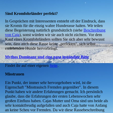
Sind Kromfohrländer perfekt?
In Gesprächen mit Interessenten entsteht oft der Eindruck, dass
sie Kromis für die einzig wahre Hunderasse halten. Wir teilen
diese Begeisterung natürlich grundsätzlich (siehe
Beschreibung
von Caja
), sonst würden wir sie auch nicht züchten. Vor dem
Kauf eines Kromfohrländers sollten Sie sich aber sehr bewusst
sein, dass auch diese Rasse keine „perfekten“, sich selbst
erziehenden Hunde hervorbringt.
Mythos Dominanz und eine ganz inständige Bitte
Findet ihr auf einer eigenen
Seite
.
Misstrauen
Ein Punkt, der immer sehr hervorgehoben wird, ist die
Eigenschaft "Misstrauisch Fremden gegenüber". In diesem
Punkt haben wir andere Erfahrungen gemacht. Ich persönlich
glaube, dass die Erfahrungen der ersten Lebenswochen sehr
großen Einfluss haben. Cajas Mutter und Oma sind uns beide als
sehr kontaktfreudig aufgefallen und auch Caja hatte von Anfang
an keine Scheu vor Fremden. Da wir diese Rassebeschreibung