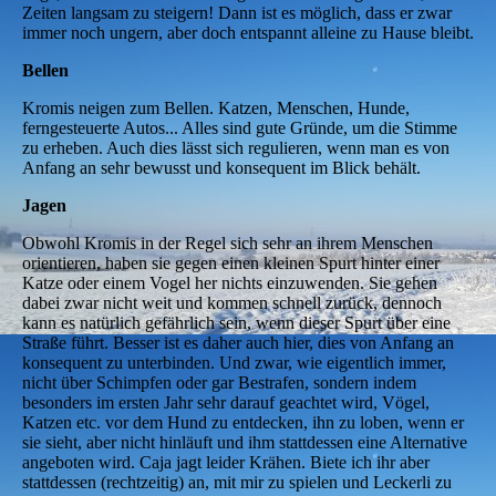
Zeiten langsam zu steigern! Dann ist es möglich, dass er zwar
immer noch ungern, aber doch entspannt alleine zu Hause bleibt.
Bellen
Kromis neigen zum Bellen. Katzen, Menschen, Hunde,
ferngesteuerte Autos... Alles sind gute Gründe, um die Stimme
zu erheben. Auch dies lässt sich regulieren, wenn man es von
Anfang an sehr bewusst und konsequent im Blick behält.
Jagen
Obwohl Kromis in der Regel sich sehr an ihrem Menschen
orientieren, haben sie gegen einen kleinen Spurt hinter einer
Katze oder einem Vogel her nichts einzuwenden. Sie gehen
dabei zwar nicht weit und kommen schnell zurück, dennoch
kann es natürlich gefährlich sein, wenn dieser Spurt über eine
Straße führt. Besser ist es daher auch hier, dies von Anfang an
konsequent zu unterbinden. Und zwar, wie eigentlich immer,
nicht über Schimpfen oder gar Bestrafen, sondern indem
besonders im ersten Jahr sehr darauf geachtet wird, Vögel,
Katzen etc. vor dem Hund zu entdecken, ihn zu loben, wenn er
sie sieht, aber nicht hinläuft und ihm stattdessen eine Alternative
angeboten wird. Caja jagt leider Krähen. Biete ich ihr aber
stattdessen (rechtzeitig) an, mit mir zu spielen und Leckerli zu