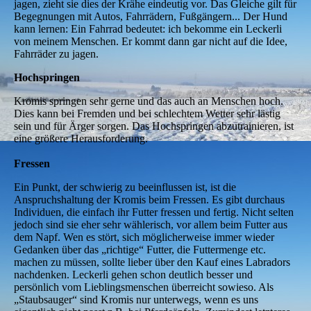
jagen, zieht sie dies der Krähe eindeutig vor. Das Gleiche gilt für
Begegnungen mit Autos, Fahrrädern, Fußgängern... Der Hund
kann lernen: Ein Fahrrad bedeutet: ich bekomme ein Leckerli
von meinem Menschen. Er kommt dann gar nicht auf die Idee,
Fahrräder zu jagen.
Hochspringen
Kromis springen sehr gerne und das auch an Menschen hoch.
Dies kann bei Fremden und bei schlechtem Wetter sehr lästig
sein und für Ärger sorgen. Das Hochspringen abzutrainieren, ist
eine größere Herausforderung.
Fressen
Ein Punkt, der schwierig zu beeinflussen ist, ist die
Anspruchshaltung der Kromis beim Fressen. Es gibt durchaus
Individuen, die einfach ihr Futter fressen und fertig. Nicht selten
jedoch sind sie eher sehr wählerisch, vor allem beim Futter aus
dem Napf. Wen es stört, sich möglicherweise immer wieder
Gedanken über das „richtige“ Futter, die Futtermenge etc.
machen zu müssen, sollte lieber über den Kauf eines Labradors
nachdenken. Leckerli gehen schon deutlich besser und
persönlich vom Lieblingsmenschen überreicht sowieso. Als
„Staubsauger“ sind Kromis nur unterwegs, wenn es uns