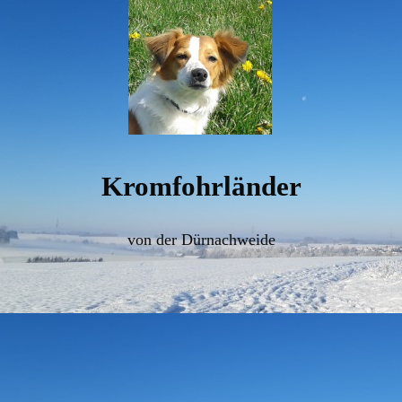
Kromfohrländer
von der Dürnachweide