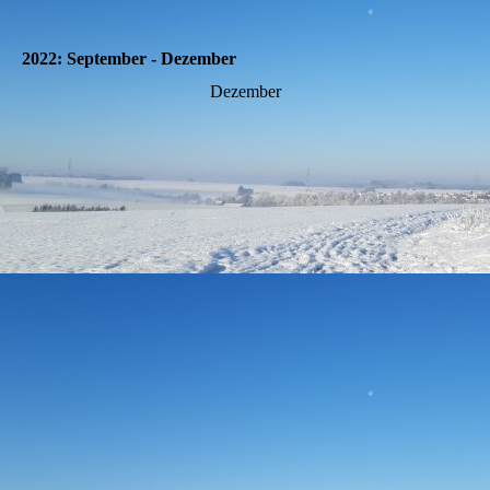
2022: September - Dezember
Dezember