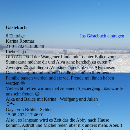
Gästebuch
6 Einträge
Ins Gästebuch eintragen
Karina Rottmar
21.01.2024
18:00:48
Liebe Caja
Oma Aika von der Wangener Linde mit Tochter Balice vom
Sunnagarta möchte dir und Alva ganz herzlich zu euren 7
Zwergen 😉gratulieren .Wir sind super stolz das Alva unsere
Gene weitergibt und hoffen das alle gesund zu ihrer neuen
Familie passen werden und sie viel Freude mit ihnen haben
werden 🫶
Vielleicht treffen wir uns mal zu einem Spaziergang , das würde
uns sehr freuen 😄
Aika und Balice mit Karina , Wolfgang und Julian
🐶🐾
Gaya von Brühler Schlos
15.08.2022
17:46:01
Also.. so langsam wird es Zeit das die Abby nach Hause
kommt.. Astridt und Michel reden über nix anders mehr. Aber.!!