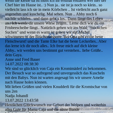
wenn die kleine da ist muss ich ihr erstmal erklären wer hier der
Chef hier im Hause ist.. :) Nun ja.. sie ist ja noch so klein.. so
vielleicht lass ich sie in mein Körbchen .. Ist vielleicht auch ganz
angenehm und kuschelig. Mal sehen. Nun .. Abby noch 6
nächtle schlafen.. und dann geht´s los.. Dann fängt das Leben
an.. Ich werde dir unsere Wiese zeigen.. Lerne dich wie du ein
Frisbeescheibe fängt.. Natürlich gehen wir ins Wald "Stöckchen
Suchen" und wenn es warm ist gehen wir mit Michel
schwimmen in der Brüchertalsperre. Bei Opa gibt es die beste
Fleischwurst! und die Tante Elke hat die beste Leckerlies.. Aber
das lerne ich dir noch alles.. Ich freue mich auf dich kleine
Abby.. wir werden uns bestimmt gut verstehen.. liebe Grüße..
dein Gaya.
Anne und Fred Bauer
14.07.2022
08:38:30
Wir sind so glücklich von Caja ein Kromimäderl zu bekommen.
Der Besuch war so aufregend und unvergesslich das Kuscheln
mit den Babys. Nun ist warten angesagt bis wir unsere Amelie
nach Hause holen können.
Mit lieben Grüßen und vielen Knudderli für die Kromischar von
uns 2en
Nadja Johandl
13.07.2022
13:43:58
Herzlichen Glückwunsch zur Geburt der Welpen und weiterhin
alles Gute für Mama Caja und die süsse Bande